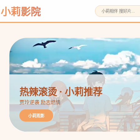
小莉影院
热辣滚烫 · 小莉推荐
贾玲逆袭 励志燃情
小莉观影