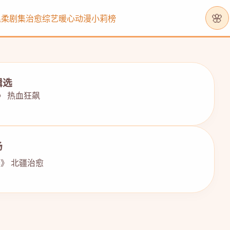
🌸
温柔剧集
治愈综艺
暖心动漫
小莉榜
辑选
》 热血狂飙
场
》 北疆治愈