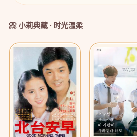
📀 小莉典藏 · 时光温柔