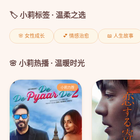
🏷️ 小莉标签 · 温柔之选
🌸 女性成长
💕 情感治愈
📖 人生故事
🌸 小莉热播 · 温暖时光
小莉力荐