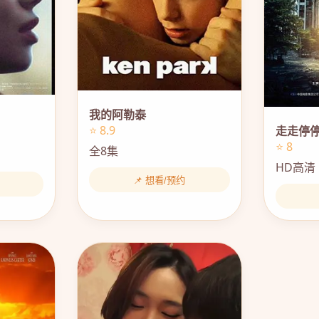
我的阿勒泰
⭐ 8.9
走走停
⭐ 8
全8集
HD高清
📌 想看/预约