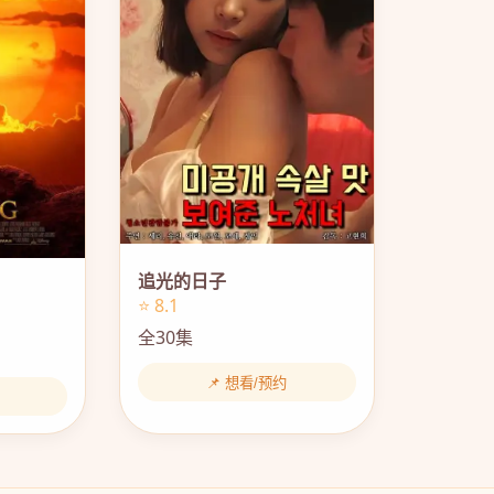
追光的日子
⭐ 8.1
全30集
📌 想看/预约