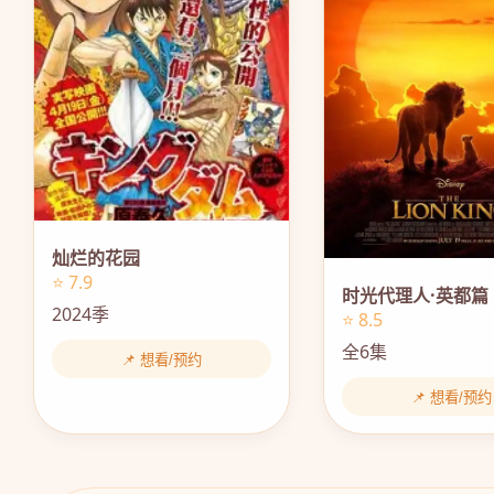
灿烂的花园
⭐ 7.9
时光代理人·英都篇
2024季
⭐ 8.5
全6集
📌 想看/预约
📌 想看/预约