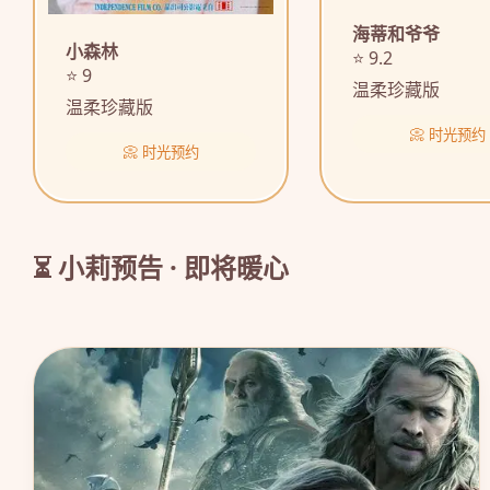
海蒂和爷爷
小森林
⭐ 9.2
⭐ 9
温柔珍藏版
温柔珍藏版
📀 时光预约
📀 时光预约
⏳ 小莉预告 · 即将暖心