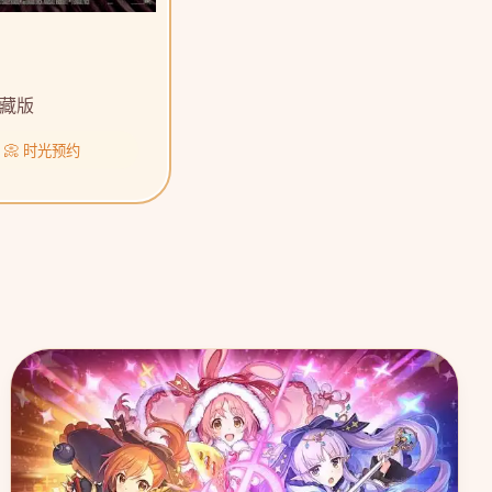
藏版
📀 时光预约