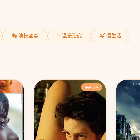
🎭 演技盛宴
✨ 温暖治愈
🍃 慢生活
小莉力荐