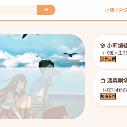
小莉电影
🌸
🌸 小莉编
《飞驰人生2
温柔点播
📺 温柔剧
《我的阿勒泰
极速追剧