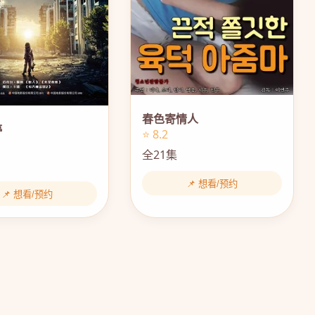
春色寄情人
停
⭐ 8.2
全21集
📌 想看/预约
📌 想看/预约