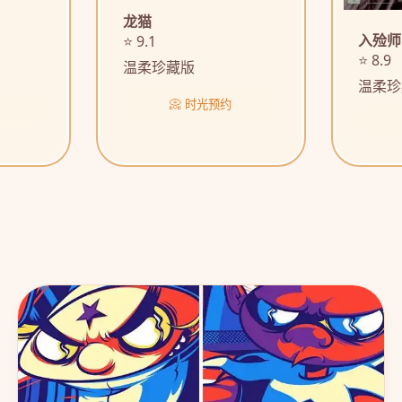
龙猫
入殓师
⭐ 9.1
⭐ 8.9
温柔珍藏版
温柔珍
📀 时光预约