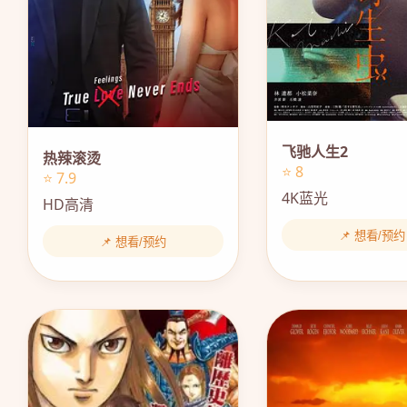
飞驰人生2
热辣滚烫
⭐ 8
⭐ 7.9
4K蓝光
HD高清
📌 想看/预约
📌 想看/预约